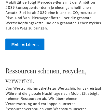
Mobilität verfolgt Mercedes-Benz mit der Ambition
Kontakt
2039 konsequenter denn je einen ganzheitlichen
Ansatz. Ziel ist ab 2039 eine bilanziell CO₂-neutrale
Pkw- und Van- Neuwagenflotte über die gesamte
Wertschöpfungskette und den gesamten Lebenszyklus
auf den Weg zu bringen.
Ansprechpartner
Mehr erfahren.
Kontaktformular
Unternehmens
News
Events
Elektromobilität
Ressourcen schonen, recyclen,
Unternehmensinformationen
Karriere
verwerten.
Von Wertschöpfungskette zu Wertschöpfungskreislauf.
Während die globale Nachfrage nach Mobilität steigt,
nehmen Ressourcen ab. Wir übernehmen
Verantwortung und entkoppeln unseren
Ressourcenverbrauch vom Wachstum unserer