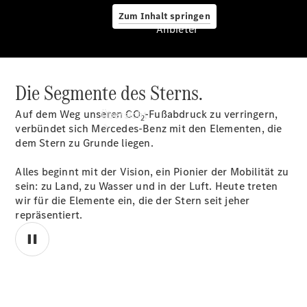
Zum Inhalt springen
Anbieter
Die Segmente des Sterns.
Anbieter
Auf dem Weg unseren CO
-Fußabdruck zu verringern,
Übersicht
2
verbündet sich Mercedes-Benz mit den Elementen, die
dem Stern zu Grunde liegen.
Alles beginnt mit der Vision, ein Pionier der Mobilität zu
sein: zu Land, zu Wasser und in der Luft. Heute treten
wir für die Elemente ein, die der Stern seit jeher
repräsentiert.
Startseite
Ansprechpartner
finden
Beratung
vereinbaren
Servicetermin
00:00 / 00:00