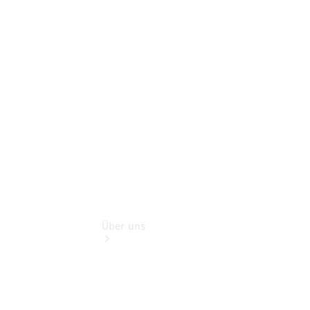
Übersicht
Gebrauchtwagensuche
Junge
Sterne
Digitale
Extras
Über uns