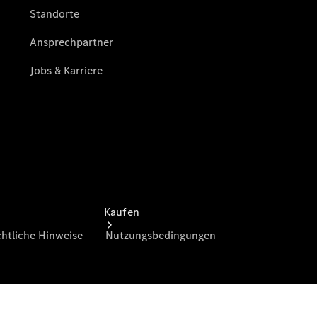
vereinbaren
Servicetermin
vereinbaren
Tel: +49
7131 29345
Kaufen